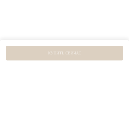
ERROR:Not found category
КУПИТЬ СЕЙЧАС