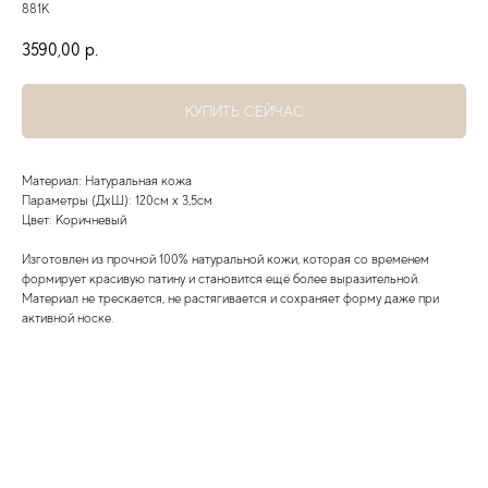
881К
3590,00
р.
КУПИТЬ СЕЙЧАС
Материал: Натуральная кожа
Параметры (ДхШ): 120см х 3,5см
Цвет: Коричневый
Изготовлен из прочной 100% натуральной кожи, которая со временем
формирует красивую патину и становится ещё более выразительной.
Материал не трескается, не растягивается и сохраняет форму даже при
активной носке.