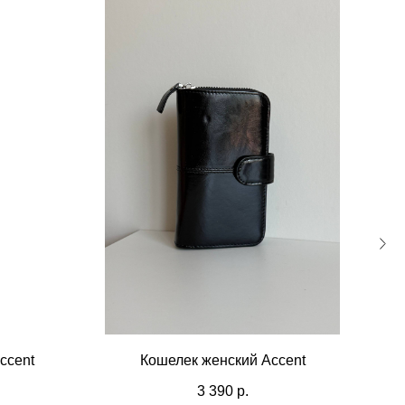
ccent
Кошелек женский Accent
3 390
р.