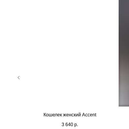
ccent
Кошелек женский Accent
3 640
р.